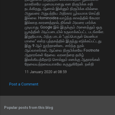
நாகரிகமே பழமையானது என நிரூபிக்க சதி
நடக்கிறது, ஆனால் இன்னும் நிரூபிக்க வில்லை.
அதுவரை அதுபற்றிய அதிகார பூர்வமாக செய்தி
இல்லை. Hominoidea வாழ்ந்த காலத்தில் கேமரா
இல்லாத காரணத்தால், நீங்கள் அவரை பார்க்க
முடியாது. Google இல் இருக்கும் அனைத்தும் ஒரு
யூகத்தின் அடிப்படையில் உருவாக்கப்பட்ட படங்களே.
இறுதியாக, அந்த பாடல் "புறப்பொருள் வெண்பா
மாலை" என்ற புத்தகத்தில் இருந்து எடுக்கப்பட்டது.
இது 9 ஆம் நூற்றாண்டை சார்ந்த நூல்.
ஆய்வாளர்கள், ஆய்வை நிரூபிக்கவே Footnote
ஆதாரங்கள் தேவை. வரலாற்றை தமிழ்
இலக்கியத்தோடு சொல்லும் எனக்கு ஆதாரங்கள்
தேவையற்றவையாகவே கருதுகிறேன். நன்றி
11 January 2020 at 08:59
Post a Comment
Popular posts from this blog