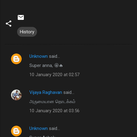
History
Unknown
said…
C
Super anna, 🤩🔥
o
10 January 2020 at 02:57
m
m
Vijaya Raghavan
said…
e
அருமையான தொடக்கம்
n
t
10 January 2020 at 03:56
s
Unknown
said…