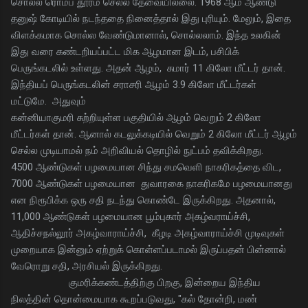
சொல்ல ரொம்ப தூரம் செல்ல தேவையில்லை. 1968 ஆம் ஆண்டு
தனுஷ் கோடியில் நடந்ததை நினைத்தால் இது புரியும். மேலும், இதை
விளக்கமாக சொல்ல வேண்டுமானால், சொல்லலாம். இந்த உலகின்
இது வரை கண்டறியப்பட்ட மிக ஆழமான இடம், பசிபிக்
பெருங்கடலில் உள்ளது. அதன் ஆழம், சுமார் 11 கிலோ மீட்டர் தான்.
இந்தியப் பெருங்கடலின் சராசரி ஆழம் 3.9 கிலோ மீட்டர்கள்
மட்டுமே. அதுவும்
கன்னியாகுமரி சுற்றியுள்ள பகுதியில் ஆழம் வெறும் 2 கிலோ
மீட்டர்கள் தான். ஆனால் கடலுக்கடியில் வெறும் 2 கிலோ மீட்டர் ஆழம்
செல்ல முடியாமல் நம் அறிவியல் தொழில் நுட்பம் தவிக்கிறது.
4500 ஆண்டுகள் பழமையான சிந்து சமவெளி நாகரிகத்தை விட,
7000 ஆண்டுகள் பழமையான துவாரகை நாகரிகமே பழமையானது
என நிரூபிக்க ஒரு சதி நடந்து கொண்டே இருக்கிறது. அதனால்,
11,000 ஆண்டுகள் பழமையான பூம்புகார் அகழ்வராய்ச்சி,
ஆதிச்சநல்லூர் அகழ்வாராய்ச்சி, கீழடி அகழ்வாராய்ச்சி முடிவுகள்
முறையாக இன்னும் ஏற்றுக் கொள்ளப்படாமல் இருப்பதன் பின்னால்
வேரொறு சதி, அரசியல் இருக்கிறது.
குமரிக்கண்டத்திற்கு பிறகு, இன்றைய இந்திய
நிலத்தின் தொன்மையாக கூறப்படுவது, "கல் தோன்றி, மண்