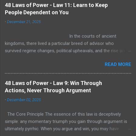
48 Laws of Power - Law 11: Learn to Keep
People Dependent on You
-
December 21, 2025
In the courts of ancient
kingdoms, there lived a particular breed of advisor who
survived regime changes, political upheavals, and the rise and
fall of dynasties. While generals were executed after losing
READ MORE
battles and ministers were banished for policy failures, these
individuals remained. Their secret? They had made themselves
utterly indispensable to the throne. This law draws directly
48 Laws of Power - Law 9: Win Through
from this timeless dynamic. To maintain power and security,
Actions, Never Through Argument
you must make others depend on you. In the language of
-
December 02, 2025
kingdoms, this means becoming not just a subject, but a
necessity to the crown. The Court Principle Throughout history,
The Core Principle The essence of this law is deceptively
the most enduring power came not from commanding armies
simple: any momentary triumph you gain through argument is
or controlling treasuries, but from possessing what the king
ultimately pyrrhic. When you argue and win, you may have
could not afford to lose. The physician who alone knew how to
proven your point, but you've also bred resentment in the