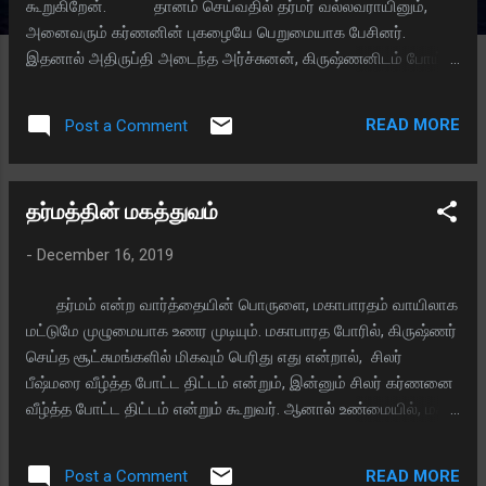
கூறுகிறேன். தானம் செய்வதில் தர்மர் வல்லவராயினும்,
அனைவரும் கர்ணனின் புகழையே பெறுமையாக பேசினர்.
இதனால் அதிருப்தி அடைந்த அர்ச்சுனன், கிருஷ்ணனிடம் போய்
முறையிட்டார். கிருஷ்ணனும் யோசித்து விட்டு, "வா அர்ச்சுனா,
நேரில் சென்றே பார்த்து விடுவோம்" என கூறி அந்தனர் வேடமிட்டு
READ MORE
Post a Comment
இருவரும் சென்றனர். முதலாவதாக, தருமரின்
அரண்மனைக்குச் சென்று, "தருமரே, நாங்கள் சமைக்க விறகு
வேண்டும், மழை பெய்து கொண்டிருப்பதால் விறகு கிடைக்க
தர்மத்தின் மகத்துவம்
வில்லை. சிறிது விறகு தானமாக கொடுங்கள்" என கேட்டனர்.
தருமரோ, "அந்தணர்களே, அரண்மனையில் இருந்த விறகுகள்
-
December 16, 2019
சமைக்க பயன்படுத்தப் பட்டு விட்டன, மழை பெய்வதால் தற்போது
விறகு வெட்டவும் முடியாது, அதனால் நீங்கள் தாராளமாக இங்கு
தர்மம் என்ற வார்த்தையின் பொருளை, மகாபாரதம் வாயிலாக
சாப்பிட்டு செல்லுங்கள்" என்றார். அதற்கு அவர்களோ,
மட்டுமே முழுமையாக உணர முடியும். மகாபாரத போரில், கிருஷ்ணர்
"பரவாயில்லை அரசரே, நாங்கள் வருகிறோம்" என்று கூறி
செய்த சூட்சுமங்களில் மிகவும் பெரிது எது என்றால், சிலர்
அங்கிருந்து சென்றனர். செல்லும் வழ...
பீஷ்மரை வீழ்த்த போட்ட திட்டம் என்றும், இன்னும் சிலர் கர்ணனை
வீழ்த்த போட்ட திட்டம் என்றும் கூறுவர். ஆனால் உண்மையில், மகா
மந்திரி விதுரரை வீழ்த்த போட்ட திட்டமே, மிகவும் அற்புதமானது.
விதுரர் எங்கே போரிட்டார்? அவரை எப்படி கிருஷ்ணர்
READ MORE
Post a Comment