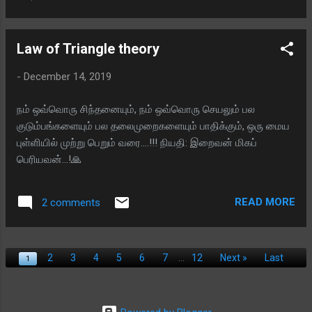
வீழ்த்தினார்? என நினைக்கிறீர்களா?? சொல்கிறேன். பீஷ்மரோ,
துரோனாச்சாரியரோ, கர்ணனோ, ஏதோ ஒரு இடத்தில் அதர்மம்
புரிந்தவர்களே. ஆதலால், அவர்களை வீழ்த்த அவர்கள் செய்த
Law of Triangle theory
அதர்மத்தின் பலனையே, கிருஷ்ணர் தன் பலமாக மாற்றினார்.
ஆனால் விதுரரோ, எந்த அதர்மமும் புரியவில்லை. சூதாட்ட
-
December 14, 2019
மேடையில், கௌரவர்களுக்கு எதிராகவும், குலமகள்,
சக்ரவர்த்தினி பாஞ்சாலிக்கு ஆதரவாகவும் வாதிட்டவர் விதுரர்
நம் ஒவ்வொரு சிந்தனையும், நம் ஒவ்வொரு செயலும் பல
மட்டுமே. அன்று அவர் செய்த இந்த தர்மத்தால், அவர்
குடும்பங்களையும் பல தலைமுறைகளையும் பாதிக்கும், ஒரு மைய
மகாபாரத போரில் இறக்க கூடாது என்று நிர்ணயம் செய்ய பட்டு
புள்ளியில் முற்று பெறும் வரை....!!! நியதி: இறைவன் மிகப்
விட்டது. விதுரரோ தன் அண்ணணுக்கா...
பெரியவன்...!🙏
READ MORE
2 comments
2
3
4
5
6
7
12
Next »
Last
1
...